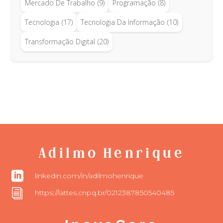
Mercado De Trabalho
(9)
Programação
(8)
Tecnologia
(17)
Tecnologia Da Informação
(10)
Transformação Digital
(20)
Adilmo Henrique

linkedin.com/in/adilmohenrique
i
https://lattes.cnpq.br/0212387850540485