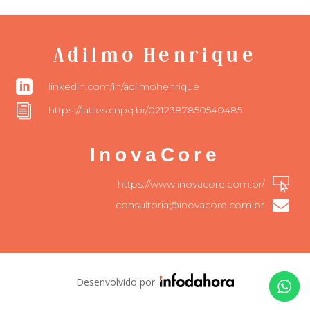
Adilmo Henrique

linkedin.com/in/adilmohenrique
i
https://lattes.cnpq.br/0212387850540485
InovaCore

https://www.inovacore.com.br/

consultoria@inovacore.com.br
Desenvolvido por