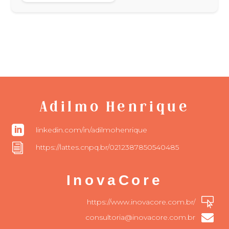
Adilmo Henrique

linkedin.com/in/adilmohenrique
i
https://lattes.cnpq.br/0212387850540485
InovaCore

https://www.inovacore.com.br/

consultoria@inovacore.com.br