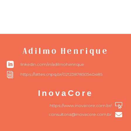
Adilmo Henrique

linkedin.com/in/adilmohenrique
i
https://lattes.cnpq.br/0212387850540485
InovaCore

https://www.inovacore.com.br/

consultoria@inovacore.com.br