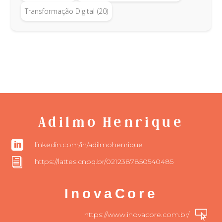
Transformação Digital
(20)
Adilmo Henrique

linkedin.com/in/adilmohenrique
i
https://lattes.cnpq.br/0212387850540485
InovaCore

https://www.inovacore.com.br/