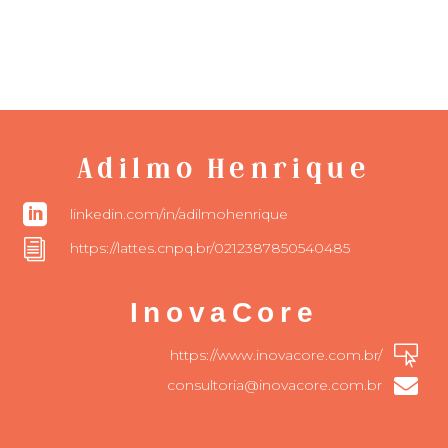
Adilmo Henrique

linkedin.com/in/adilmohenrique
i
https://lattes.cnpq.br/0212387850540485
InovaCore

https://www.inovacore.com.br/

consultoria@inovacore.com.br