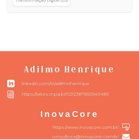
Adilmo Henrique

linkedin.com/in/adilmohenrique
i
https://lattes.cnpq.br/0212387850540485
InovaCore

https://www.inovacore.com.br/

consultoria@inovacore.com.br