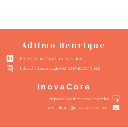
Adilmo Henrique

linkedin.com/in/adilmohenrique
i
https://lattes.cnpq.br/0212387850540485
InovaCore

https://www.inovacore.com.br/

consultoria@inovacore.com.br