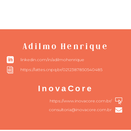
Adilmo Henrique

linkedin.com/in/adilmohenrique
i
https://lattes.cnpq.br/0212387850540485
InovaCore

https://www.inovacore.com.br/

consultoria@inovacore.com.br