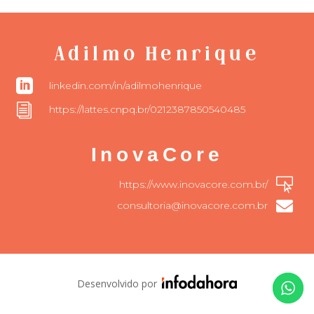
Adilmo Henrique

linkedin.com/in/adilmohenrique
i
https://lattes.cnpq.br/0212387850540485
InovaCore

https://www.inovacore.com.br/

consultoria@inovacore.com.br
Desenvolvido por