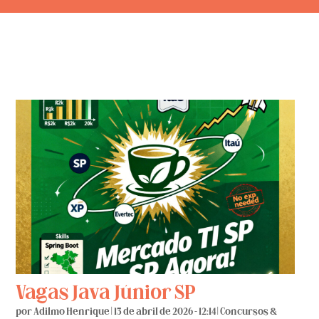
Vagas Java Júnior SP
por
Adilmo Henrique
|
13 de abril de 2026 - 12:14
|
Concursos &