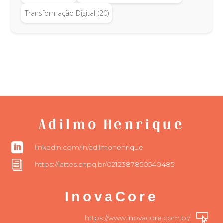
Transformação Digital
(20)
Adilmo Henrique

linkedin.com/in/adilmohenrique
i
https://lattes.cnpq.br/0212387850540485
InovaCore

https://www.inovacore.com.br/