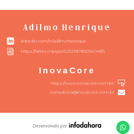
Adilmo Henrique

linkedin.com/in/adilmohenrique
i
https://lattes.cnpq.br/0212387850540485
InovaCore

https://www.inovacore.com.br/

consultoria@inovacore.com.br
Desenvolvido por