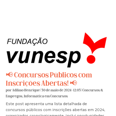
📢 Concursos Públicos com
Inscrições Abertas! 📢
por
Adilmo Henrique
|
30 de maio de 2024 - 12:03
|
Concursos &
Empregos
,
Informática em Concursos
Este post apresenta uma lista detalhada de
concursos públicos com inscrições abertas em 2024,
organizados cronologicamente. Inclui oportunidades