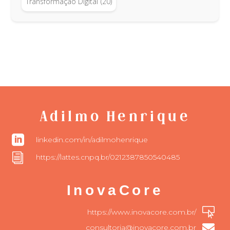
Transformação Digital
(20)
Adilmo Henrique

linkedin.com/in/adilmohenrique
i
https://lattes.cnpq.br/0212387850540485
InovaCore

https://www.inovacore.com.br/

consultoria@inovacore.com.br