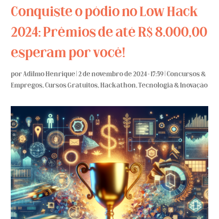
Conquiste o pódio no Low Hack
2024: Prêmios de até R$ 8.000,00
esperam por você!
por
Adilmo Henrique
|
2 de novembro de 2024 - 17:59
|
Concursos &
Empregos
,
Cursos Gratuitos
,
Hackathon
,
Tecnologia & Inovação