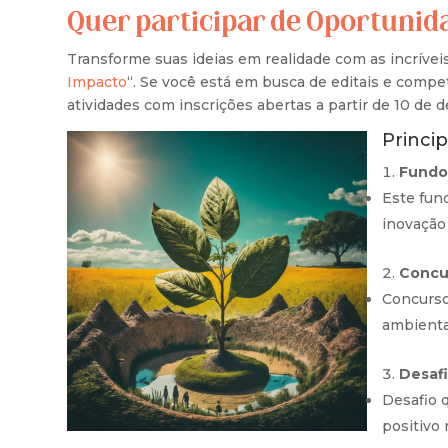
Quer participar de Oportunid
Transforme suas ideias em realidade com as incrívei
Impacto
“. Se você está em busca de editais e compet
atividades com inscrições abertas a partir de 10 de
Princi
Fundo
Este fun
inovação
Concu
Concurso
ambienta
Desafi
Desafio 
positivo