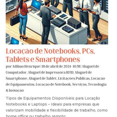
Locação de Notebooks, PCs,
Tablets e Smartphones
por
Adilmo Henrique
|
18 de abril de 2024 - 10:58
|
Aluguel de
Computador
,
Aluguel de Impressora RFID
,
Aluguel de
Smartphone
,
Aluguel de Tablet
,
Licitações Públicas
,
Locação
de Equipamentos
,
Locação de Notebook
,
Serviços
,
Tecnologia
& Inovação
Tipos de Equipamentos Disponíveis para Locação
Notebooks e Laptops – Ideais para empresas que
valorizam mobilidade e flexibilidade de trabalho, como
home office ou trabalho remoto.