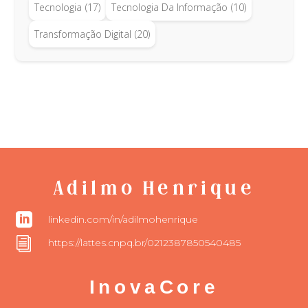
Tecnologia
(17)
Tecnologia Da Informação
(10)
Transformação Digital
(20)
Adilmo Henrique

linkedin.com/in/adilmohenrique
i
https://lattes.cnpq.br/0212387850540485
InovaCore