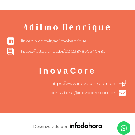
Adilmo Henrique

linkedin.com/in/adilmohenrique
i
https://lattes.cnpq.br/0212387850540485
InovaCore

https://www.inovacore.com.br/

consultoria@inovacore.com.br
Desenvolvido por