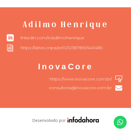
Adilmo Henrique

linkedin.com/in/adilmohenrique
i
https://lattes.cnpq.br/0212387850540485
InovaCore

https://www.inovacore.com.br/

consultoria@inovacore.com.br
Desenvolvido por