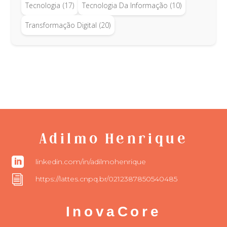
Tecnologia
(17)
Tecnologia Da Informação
(10)
Transformação Digital
(20)
Adilmo Henrique

linkedin.com/in/adilmohenrique
i
https://lattes.cnpq.br/0212387850540485
InovaCore