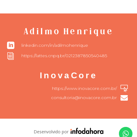
Adilmo Henrique

linkedin.com/in/adilmohenrique
i
https://lattes.cnpq.br/0212387850540485
InovaCore

https://www.inovacore.com.br/

consultoria@inovacore.com.br
Desenvolvido por