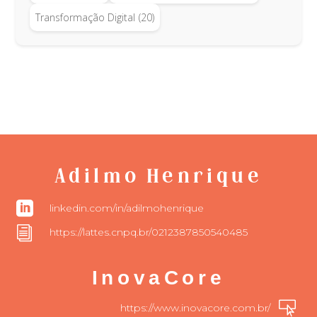
Transformação Digital
(20)
Adilmo Henrique

linkedin.com/in/adilmohenrique
i
https://lattes.cnpq.br/0212387850540485
InovaCore

https://www.inovacore.com.br/