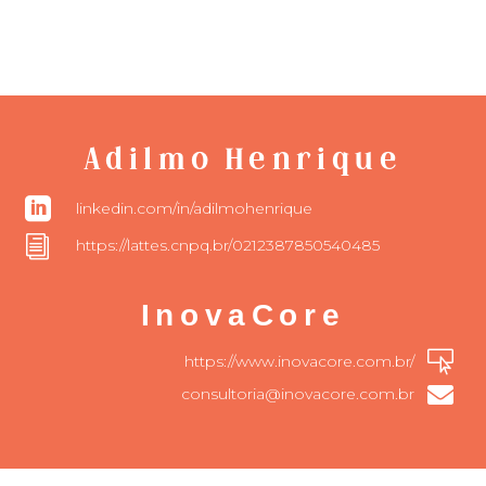
Adilmo Henrique

linkedin.com/in/adilmohenrique
i
https://lattes.cnpq.br/0212387850540485
InovaCore

https://www.inovacore.com.br/

consultoria@inovacore.com.br