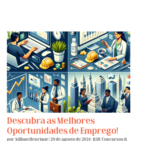
Descubra as Melhores
Oportunidades de Emprego!
por
Adilmo Henrique
|
20 de agosto de 2024 - 11:18
|
Concursos &