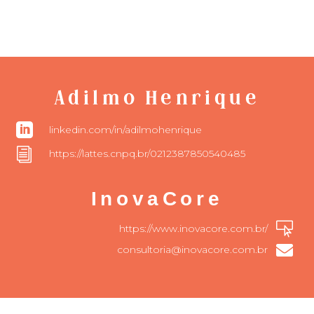
Adilmo Henrique

linkedin.com/in/adilmohenrique
i
https://lattes.cnpq.br/0212387850540485
InovaCore

https://www.inovacore.com.br/

consultoria@inovacore.com.br