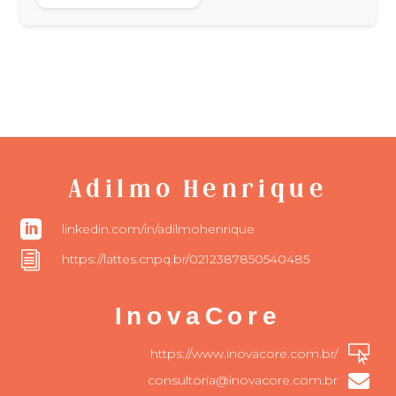
Adilmo Henrique

linkedin.com/in/adilmohenrique
i
https://lattes.cnpq.br/0212387850540485
InovaCore

https://www.inovacore.com.br/

consultoria@inovacore.com.br