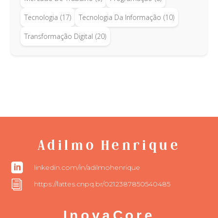
Tecnologia
(17)
Tecnologia Da Informação
(10)
Transformação Digital
(20)
Adilmo Henrique

linkedin.com/in/adilmohenrique
i
https://lattes.cnpq.br/0212387850540485
InovaCore