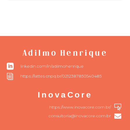
Adilmo Henrique

linkedin.com/in/adilmohenrique
i
https://lattes.cnpq.br/0212387850540485
InovaCore

https://www.inovacore.com.br/

consultoria@inovacore.com.br