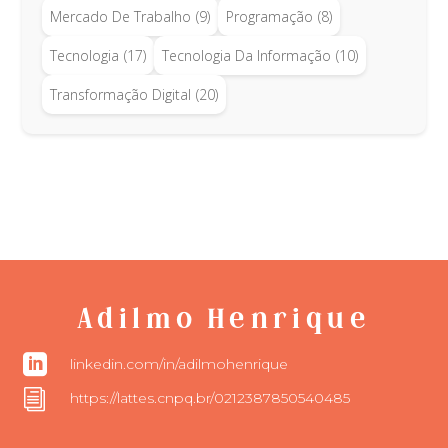
Mercado De Trabalho
(9)
Programação
(8)
Tecnologia
(17)
Tecnologia Da Informação
(10)
Transformação Digital
(20)
Adilmo Henrique

linkedin.com/in/adilmohenrique
i
https://lattes.cnpq.br/0212387850540485