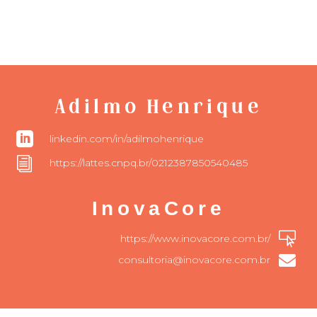
Adilmo Henrique

linkedin.com/in/adilmohenrique
i
https://lattes.cnpq.br/0212387850540485
InovaCore

https://www.inovacore.com.br/

consultoria@inovacore.com.br