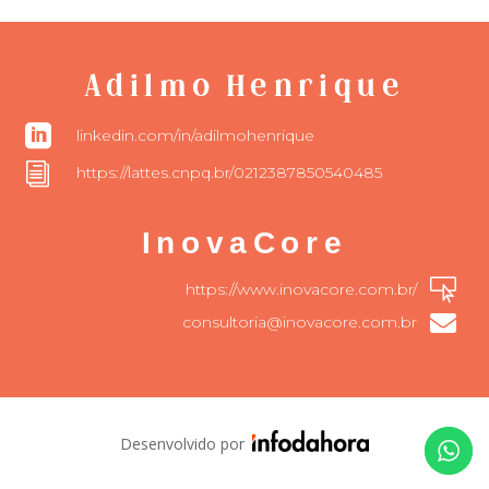
Adilmo Henrique

linkedin.com/in/adilmohenrique
i
https://lattes.cnpq.br/0212387850540485
InovaCore

https://www.inovacore.com.br/

consultoria@inovacore.com.br
Desenvolvido por