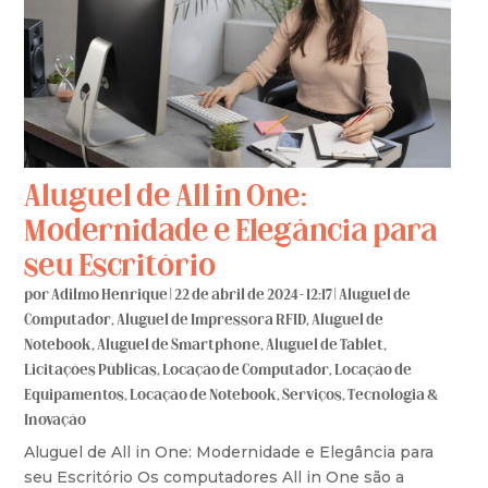
Aluguel de All in One:
Modernidade e Elegância para
seu Escritório
por
Adilmo Henrique
|
22 de abril de 2024 - 12:17
|
Aluguel de
Computador
,
Aluguel de Impressora RFID
,
Aluguel de
Notebook
,
Aluguel de Smartphone
,
Aluguel de Tablet
,
Licitações Públicas
,
Locação de Computador
,
Locação de
Equipamentos
,
Locação de Notebook
,
Serviços
,
Tecnologia &
Inovação
Aluguel de All in One: Modernidade e Elegância para
seu Escritório Os computadores All in One são a