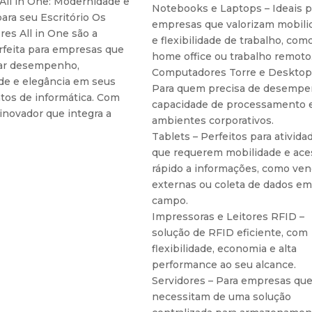
 All in One: Modernidade e
Notebooks e Laptops – Ideais p
ara seu Escritório Os
empresas que valorizam mobili
es All in One são a
e flexibilidade de trabalho, com
rfeita para empresas que
home office ou trabalho remoto
ar desempenho,
Computadores Torre e Desktop
e e elegância em seus
Para quem precisa de desempe
os de informática. Com
capacidade de processamento
inovador que integra a
ambientes corporativos.
Tablets – Perfeitos para ativida
que requerem mobilidade e ace
rápido a informações, como ve
externas ou coleta de dados em
campo.
Impressoras e Leitores RFID –
solução de RFID eficiente, com
flexibilidade, economia e alta
performance ao seu alcance.
Servidores – Para empresas qu
necessitam de uma solução