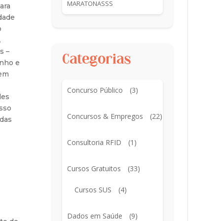
MARATONASSS
ara
dade
o
.
s –
Categorias
nho e
 em
Concurso Público
(3)
des
sso
Concursos & Empregos
(22)
ndas
Consultoria RFID
(1)
Cursos Gratuitos
(33)
Cursos SUS
(4)
e
Dados em Saúde
(9)