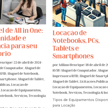
l de All in One:
Locação de
nidade e
Notebooks, PCs,
cia para seu
Tablets e
ório
Smartphones
Henrique
|
22 de abril de 2024 -
por
Adilmo Henrique
|
18 de abril de 2
 de Computador
,
Aluguel de
10:58
|
Aluguel de Computador
,
Alugue
RFID
,
Aluguel de Notebook
,
Impressora RFID
,
Aluguel de Smart
Smartphone
,
Aluguel de Tablet
,
Aluguel de Tablet
,
Licitações Pública
úblicas
,
Locação de
Locação de Equipamentos
,
Locação 
,
Locação de Equipamentos
,
Notebook
,
Serviços
,
Tecnologia & In
Notebook
,
Serviços
,
Tecnologia
Tipos de Equipamentos Dispon
para Locação