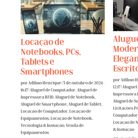
Alugue
Locação de
Moder
Notebooks, PCs,
Elegân
Tablets e
Escrit
Smartphones
por
Adilmo 
por
Adilmo Henrique
|
3 de outubro de 2024 -
12:17
|
Aluguel
16:17
|
Aluguel de Computador
,
Aluguel de
Impressora 
Impressora RFID
,
Aluguel de Notebook
,
Aluguel de 
Aluguel de Smartphone
,
Aluguel de Tablet
,
Licitações P
Locação de Computador
,
Locação de
Computador
Equipamentos
,
Locação de Notebook
,
Locação de 
Tecnologia & Inovação
,
Venda de
& Inovação
Equipamentos