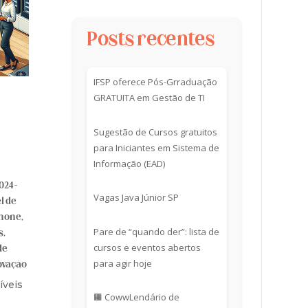
Posts recentes
IFSP oferece Pós-Grraduação
GRATUITA em Gestão de TI
Sugestão de Cursos gratuitos
para Iniciantes em Sistema de
Informação (EAD)
024 -
Vagas Java Júnior SP
l de
phone
,
Pare de “quando der”: lista de
s
,
cursos e eventos abertos
de
para agir hoje
ovação
íveis
🟧 CowwLendário de