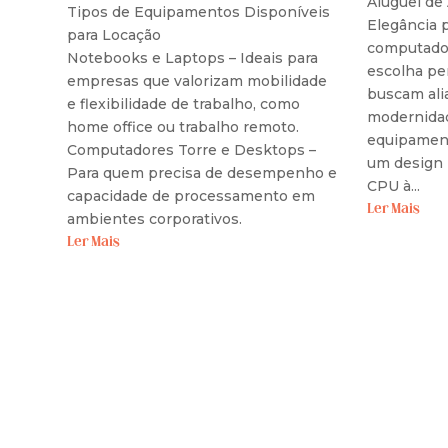
Aluguel de
Tipos de Equipamentos Disponíveis
Elegância p
para Locação
computador
Notebooks e Laptops – Ideais para
escolha pe
empresas que valorizam mobilidade
buscam ali
e flexibilidade de trabalho, como
modernidad
home office ou trabalho remoto.
equipament
Computadores Torre e Desktops –
um design 
Para quem precisa de desempenho e
CPU à...
capacidade de processamento em
Ler Mais
ambientes corporativos.
Ler Mais