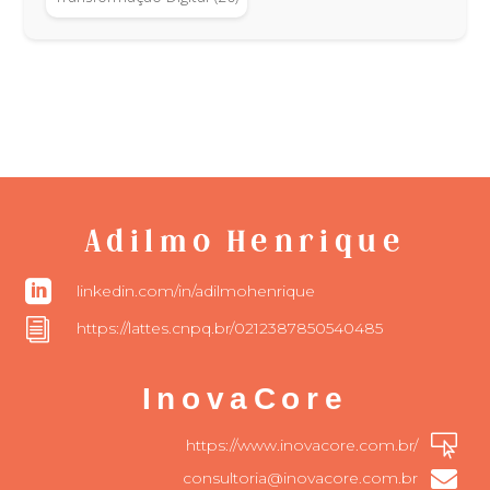
Adilmo Henrique

linkedin.com/in/adilmohenrique
i
https://lattes.cnpq.br/0212387850540485
InovaCore

https://www.inovacore.com.br/

consultoria@inovacore.com.br