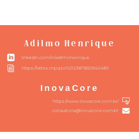
Adilmo Henrique

linkedin.com/in/adilmohenrique
i
https://lattes.cnpq.br/0212387850540485
InovaCore

https://www.inovacore.com.br/

consultoria@inovacore.com.br