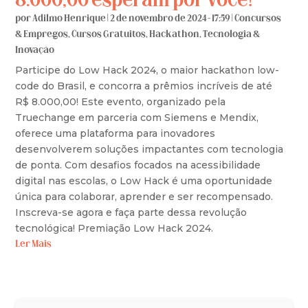
8.000,00 esperam por você!
por
Adilmo Henrique
|
2 de novembro de 2024 - 17:59
|
Concursos
& Empregos
,
Cursos Gratuitos
,
Hackathon
,
Tecnologia &
Inovação
Participe do Low Hack 2024, o maior hackathon low-
code do Brasil, e concorra a prêmios incríveis de até
R$ 8.000,00! Este evento, organizado pela
Truechange em parceria com Siemens e Mendix,
oferece uma plataforma para inovadores
desenvolverem soluções impactantes com tecnologia
de ponta. Com desafios focados na acessibilidade
digital nas escolas, o Low Hack é uma oportunidade
única para colaborar, aprender e ser recompensado.
Inscreva-se agora e faça parte dessa revolução
tecnológica! Premiação Low Hack 2024.
Ler Mais