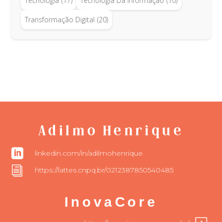
Tecnologia
(17)
Tecnologia Da Informação
(10)
Transformação Digital
(20)
Adilmo Henrique

linkedin.com/in/adilmohenrique
i
https://lattes.cnpq.br/0212387850540485
InovaCore