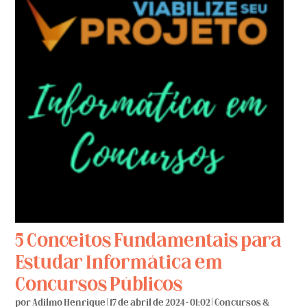
5 Conceitos Fundamentais para
Estudar Informática em
Concursos Públicos
por
Adilmo Henrique
|
17 de abril de 2024 - 01:02
|
Concursos &