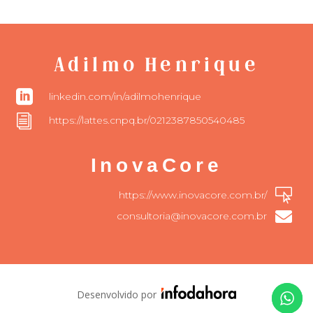
Adilmo Henrique

linkedin.com/in/adilmohenrique
i
https://lattes.cnpq.br/0212387850540485
InovaCore

https://www.inovacore.com.br/

consultoria@inovacore.com.br
Desenvolvido por