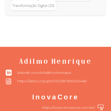
Transformação Digital
(20)
Adilmo Henrique

linkedin.com/in/adilmohenrique
i
https://lattes.cnpq.br/0212387850540485
InovaCore

https://www.inovacore.com.br/