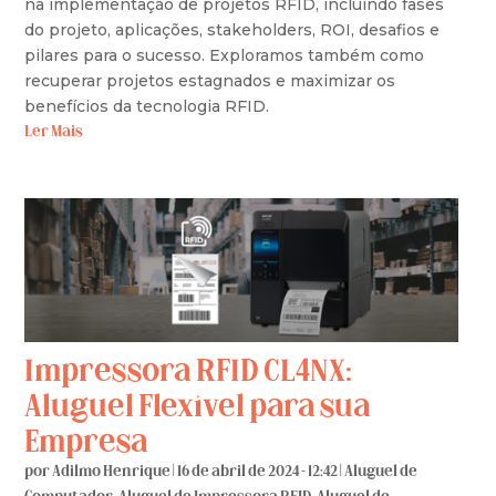
na implementação de projetos RFID, incluindo fases
do projeto, aplicações, stakeholders, ROI, desafios e
pilares para o sucesso. Exploramos também como
recuperar projetos estagnados e maximizar os
benefícios da tecnologia RFID.
Ler Mais
Impressora RFID CL4NX:
Aluguel Flexível para sua
Empresa
por
Adilmo Henrique
|
16 de abril de 2024 - 12:42
|
Aluguel de