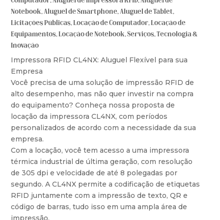
Computador
,
Aluguel de Impressora RFID
,
Aluguel de
Notebook
,
Aluguel de Smartphone
,
Aluguel de Tablet
,
Licitações Públicas
,
Locação de Computador
,
Locação de
Equipamentos
,
Locação de Notebook
,
Serviços
,
Tecnologia &
Inovação
Impressora RFID CL4NX: Aluguel Flexível para sua
Empresa
Você precisa de uma solução de impressão RFID de
alto desempenho, mas não quer investir na compra
do equipamento? Conheça nossa proposta de
locação da impressora CL4NX, com períodos
personalizados de acordo com a necessidade da sua
empresa.
Com a locação, você tem acesso a uma impressora
térmica industrial de última geração, com resolução
de 305 dpi e velocidade de até 8 polegadas por
segundo. A CL4NX permite a codificação de etiquetas
RFID juntamente com a impressão de texto, QR e
código de barras, tudo isso em uma ampla área de
impressão.