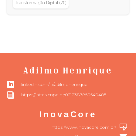
Transformação Digital
(20)
Adilmo Henrique

linkedin.com/in/adilmohenrique
i
https://lattes.cnpq.br/0212387850540485
InovaCore

https://www.inovacore.com.br/