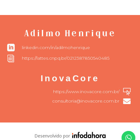
Adilmo Henrique

linkedin.com/in/adilmohenrique
i
https://lattes.cnpq.br/0212387850540485
InovaCore

https://www.inovacore.com.br/

consultoria@inovacore.com.br
Desenvolvido por