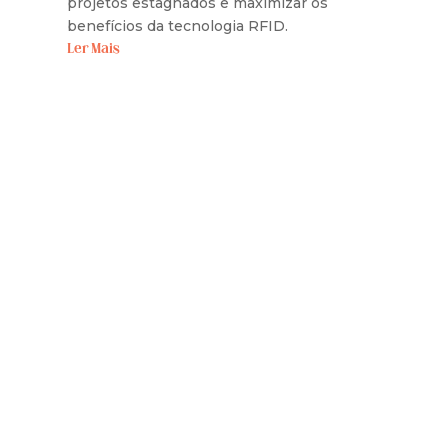
projetos estagnados e maximizar os
benefícios da tecnologia RFID.
Ler Mais