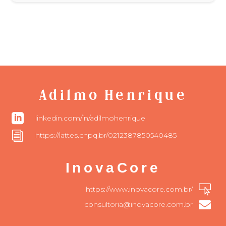
Adilmo Henrique

linkedin.com/in/adilmohenrique
i
https://lattes.cnpq.br/0212387850540485
InovaCore

https://www.inovacore.com.br/

consultoria@inovacore.com.br