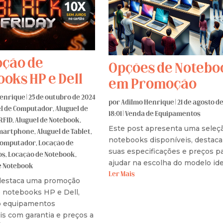
ção de
Opções de Notebo
oks HP e Dell
em Promoção
Henrique
|
25 de outubro de 2024
por
Adilmo Henrique
|
21 de agosto de
l de Computador
,
Aluguel de
18:01
|
Venda de Equipamentos
RFID
,
Aluguel de Notebook
,
Este post apresenta uma seleç
Smartphone
,
Aluguel de Tablet
,
notebooks disponíveis, destac
Computador
,
Locação de
suas especificações e preços p
os
,
Locação de Notebook
,
ajudar na escolha do modelo ide
 Notebook
Ler Mais
destaca uma promoção
e notebooks HP e Dell,
o equipamentos
is com garantia e preços a