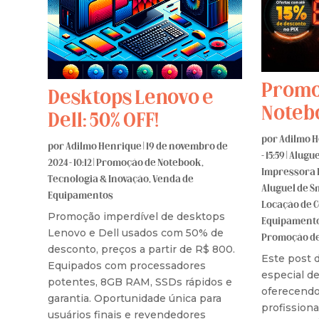
Promo
Desktops Lenovo e
Notebo
Dell: 50% OFF!
por
Adilmo 
por
Adilmo Henrique
|
19 de novembro de
- 15:59
|
Alugue
2024 - 10:12
|
Promoção de Notebook
,
Impressora 
Tecnologia & Inovação
,
Venda de
Aluguel de 
Equipamentos
Locação de 
Promoção imperdível de desktops
Equipament
Lenovo e Dell usados com 50% de
Promoção de
desconto, preços a partir de R$ 800.
Este post 
Equipados com processadores
especial d
potentes, 8GB RAM, SSDs rápidos e
oferecend
garantia. Oportunidade única para
profissiona
usuários finais e revendedores