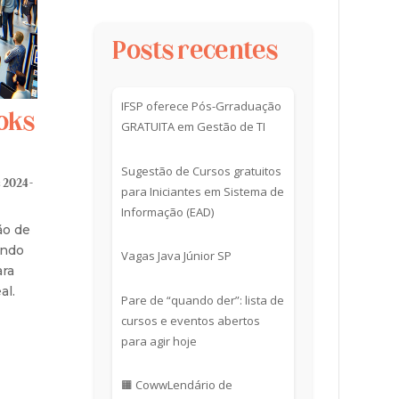
Posts recentes
IFSP oferece Pós-Grraduação
oks
GRATUITA em Gestão de TI
Sugestão de Cursos gratuitos
 2024 -
para Iniciantes em Sistema de
Informação (EAD)
ão de
ando
Vagas Java Júnior SP
ara
al.
Pare de “quando der”: lista de
cursos e eventos abertos
para agir hoje
🟧 CowwLendário de