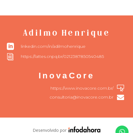
Adilmo Henrique

linkedin.com/in/adilmohenrique
i
https://lattes.cnpq.br/0212387850540485
InovaCore

https://www.inovacore.com.br/

consultoria@inovacore.com.br
Desenvolvido por