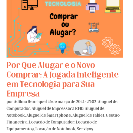
Por Que Alugar é o Novo
Comprar: A Jogada Inteligente
em Tecnologia para Sua
Empresa
por
Adilmo Henrique
|
26 de março de 2024 - 23:02
|
Aluguel de
Computador
,
Aluguel de Impressora RFID
,
Aluguel de
Notebook
,
Aluguel de Smartphone
,
Aluguel de Tablet
,
Gestão
Financeira
,
Locação de Computador
,
Locação de
Equipamentos
,
Locação de Notebook
,
Serviços