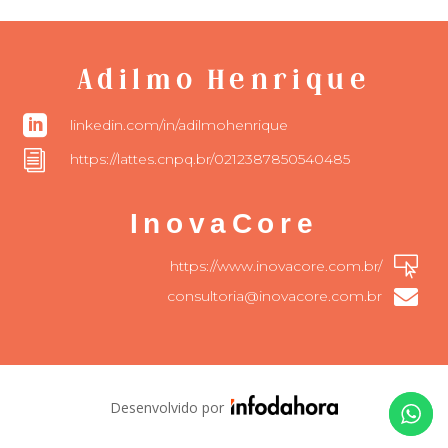
Adilmo Henrique

linkedin.com/in/adilmohenrique
i
https://lattes.cnpq.br/0212387850540485
InovaCore

https://www.inovacore.com.br/

consultoria@inovacore.com.br
Desenvolvido por