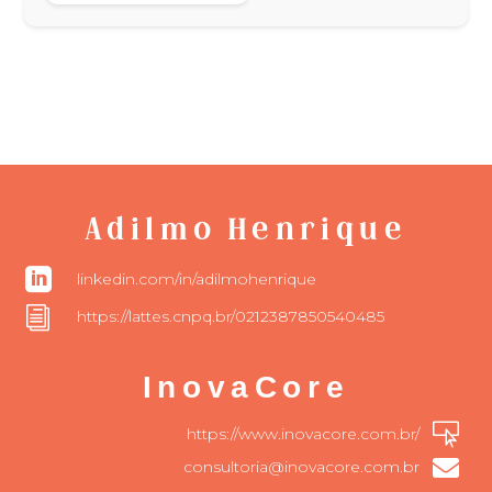
Adilmo Henrique

linkedin.com/in/adilmohenrique
i
https://lattes.cnpq.br/0212387850540485
InovaCore

https://www.inovacore.com.br/

consultoria@inovacore.com.br