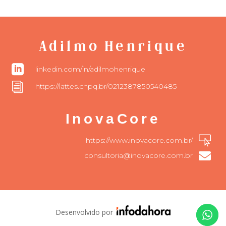
Adilmo Henrique

linkedin.com/in/adilmohenrique
i
https://lattes.cnpq.br/0212387850540485
InovaCore

https://www.inovacore.com.br/

consultoria@inovacore.com.br
Desenvolvido por