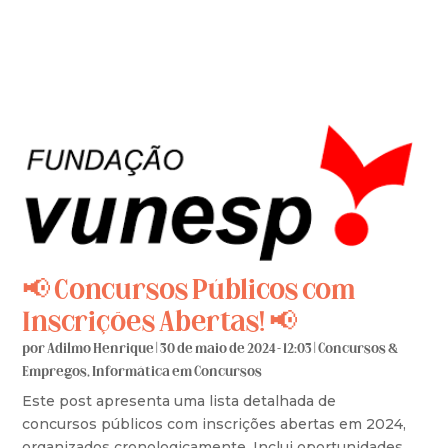
📢 Concursos Públicos com
Inscrições Abertas! 📢
por
Adilmo Henrique
|
30 de maio de 2024 - 12:03
|
Concursos &
Empregos
,
Informática em Concursos
Este post apresenta uma lista detalhada de
concursos públicos com inscrições abertas em 2024,
organizados cronologicamente. Inclui oportunidades