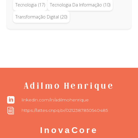
Tecnologia
(17)
Tecnologia Da Informação
(10)
Transformação Digital
(20)
Adilmo Henrique

linkedin.com/in/adilmohenrique
i
https://lattes.cnpq.br/0212387850540485
InovaCore