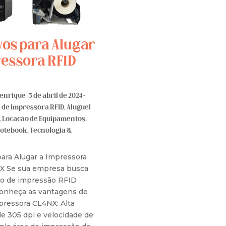
vos para Alugar
ressora RFID
Henrique
|
3 de abril de 2024 -
 de Impressora RFID
,
Aluguel
,
Locação de Equipamentos
,
Notebook
,
Tecnologia &
para Alugar a Impressora
X Se sua empresa busca
o de impressão RFID
 conheça as vantagens de
pressora CL4NX: Alta
e 305 dpi e velocidade de