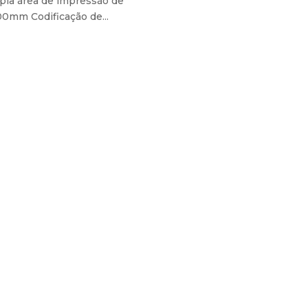
mpla área de impressão de
00mm Codificação de...