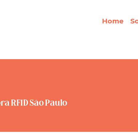
Home
S
ra RFID São Paulo