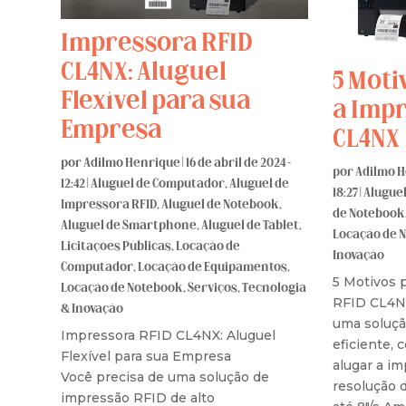
Impressora RFID
CL4NX: Aluguel
5 Moti
Flexível para sua
a Imp
Empresa
CL4NX
por
Adilmo Henrique
|
16 de abril de 2024 -
por
Adilmo 
12:42
|
Aluguel de Computador
,
Aluguel de
18:27
|
Aluguel
Impressora RFID
,
Aluguel de Notebook
,
de Notebook
Aluguel de Smartphone
,
Aluguel de Tablet
,
Locação de 
Licitações Públicas
,
Locação de
Inovação
Computador
,
Locação de Equipamentos
,
5 Motivos 
Locação de Notebook
,
Serviços
,
Tecnologia
RFID CL4N
& Inovação
uma soluçã
Impressora RFID CL4NX: Aluguel
eficiente,
Flexível para sua Empresa
alugar a im
Você precisa de uma solução de
resolução d
impressão RFID de alto