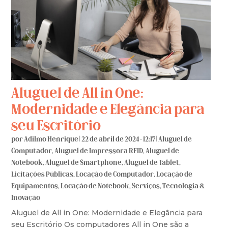
Aluguel de All in One:
Modernidade e Elegância para
seu Escritório
por
Adilmo Henrique
|
22 de abril de 2024 - 12:17
|
Aluguel de
Computador
,
Aluguel de Impressora RFID
,
Aluguel de
Notebook
,
Aluguel de Smartphone
,
Aluguel de Tablet
,
Licitações Públicas
,
Locação de Computador
,
Locação de
Equipamentos
,
Locação de Notebook
,
Serviços
,
Tecnologia &
Inovação
Aluguel de All in One: Modernidade e Elegância para
seu Escritório Os computadores All in One são a