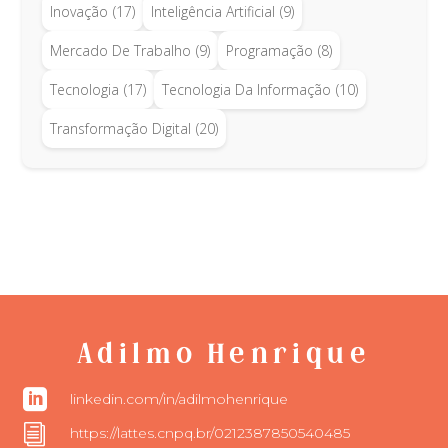
Inovação
(17)
Inteligência Artificial
(9)
Mercado De Trabalho
(9)
Programação
(8)
Tecnologia
(17)
Tecnologia Da Informação
(10)
Transformação Digital
(20)
Adilmo Henrique

linkedin.com/in/adilmohenrique
i
https://lattes.cnpq.br/0212387850540485